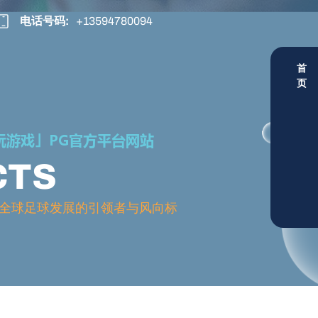
电话号码:
+13594780094
首
页
CTS
全球足球发展的引领者与风向标