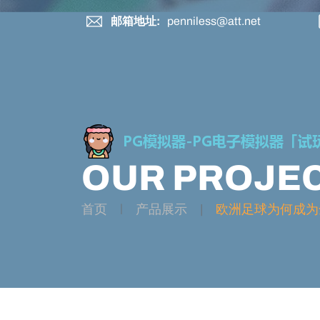
邮箱地址:
penniless@att.net
OUR PROJE
首页
产品展示
欧洲足球为何成为