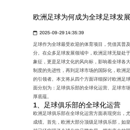
欧洲足球为何成为全球足球发
2025-09-29 14:35:39
足球作为全球最受欢迎的体育项目，凭借其普
分。在众多足球发展领域中，欧洲足球无疑处
象征，更是足球文化的风向标，影响着全球各
制度的先进性，再到足球市场的国际化，欧洲
的引领者。本文将从四个方面详细探讨欧洲足
面分别为：足球俱乐部的全球化运营、足球市
厚底蕴。
1、足球俱乐部的全球化运营
欧洲足球俱乐部在全球化运营方面表现突出，
成绩。首先，欧洲大部分顶级足球俱乐部，如