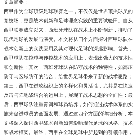
文章摘要：
西甲作为全球顶级足球联赛之一，不仅仅是世界顶尖球员的
竞技场，更是战术创新和足球理念实践的重要试验田。自从
西甲联赛成立以来，西班牙球队在战术上不断创新，推动了
现代足球的发展与演变。本文将从四个方面探讨西甲球队在
战术创新上的实践应用及其对现代足球的深远影响。首先，
西甲球队在控球与传控战术的应用上，表现出强大的技术性
和创新性；其次，西班牙球队在防守战术的独特性，如高压
防守与区域防守的结合，给世界足球带来了新的战术思路；
第三，西甲在进攻组织上的多样化和灵活性，尤其是在快速
反击与阵地战结合的运用上，展现了战术思想的全面性；最
后，西甲球队注重青训和球员培养，如何通过战术体系的实
施来促进球员的全面发展。通过这四个方面的详细分析，本
文将深入探讨西甲战术创新如何影响现代足球的风格、技术
和战术框架。最终，西甲在全球足球中所起到的引领作用，