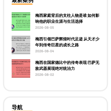
最新案例
梅西家庭背后的支柱人物是谁 如何影
响他的职业生涯与生活选择
2026-08-05
梅西引领巴萨辉煌时代足迹 从天才少
年到传奇巨星的成长之路
2026-08-04
梅西在国家德比中的传奇表现 巴萨无
敌武器展现绝对统治力
2026-08-02
导航