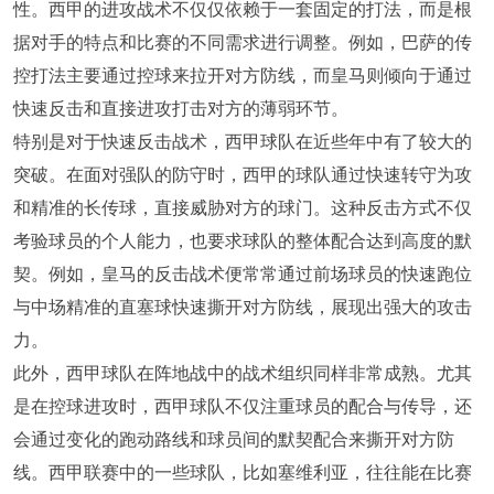
性。西甲的进攻战术不仅仅依赖于一套固定的打法，而是根
据对手的特点和比赛的不同需求进行调整。例如，巴萨的传
控打法主要通过控球来拉开对方防线，而皇马则倾向于通过
快速反击和直接进攻打击对方的薄弱环节。
特别是对于快速反击战术，西甲球队在近些年中有了较大的
突破。在面对强队的防守时，西甲的球队通过快速转守为攻
和精准的长传球，直接威胁对方的球门。这种反击方式不仅
考验球员的个人能力，也要求球队的整体配合达到高度的默
契。例如，皇马的反击战术便常常通过前场球员的快速跑位
与中场精准的直塞球快速撕开对方防线，展现出强大的攻击
力。
此外，西甲球队在阵地战中的战术组织同样非常成熟。尤其
是在控球进攻时，西甲球队不仅注重球员的配合与传导，还
会通过变化的跑动路线和球员间的默契配合来撕开对方防
线。西甲联赛中的一些球队，比如塞维利亚，往往能在比赛